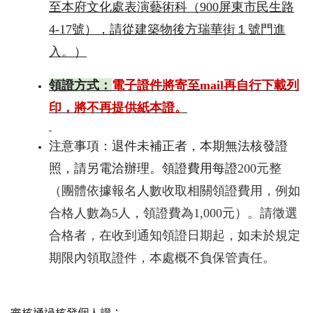
至本府文化處表演藝術科（
900
屏東市民生路
4-17
號），
請從建築物後方瑞華街１號門進
入。
）
領證方式：
電子證件將寄至mail再自行下載列
印，
將不再提供紙本證。
注意事項：退件未補正者，本期無法核發證
照，請另電洽辦理。
領證費用每證
200
元整
（團體依據報名人數收取相關領證費用，
例如
合格人數為
5
人，領證費為
1,000
元）。請徵選
合格者，
在收到通知領證日期起，如未於規定
期限內領取證件，
本處概不負保管責任。
審核通過核發個人證：