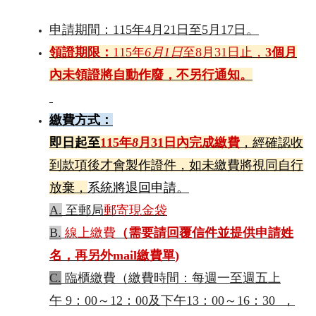
申請期間：
115年4月21日至5月17日
。
領證期限：
115年
6月1日
至
8
月
31
日
止，
3
個月
內未領證將自動作廢，不另行通知
。
繳費方式：
即日起至
115
年
8
月
31
日
內完成繳費
，
經確認收
到款項後才會製作證件
，如未繳費將視同自行
放棄
，
系統將
退回申請
。
A.
至郵局
郵寄現金袋
B.
線上繳費
（需要請回覆信件並提供申請姓
名，再另外
mail
繳費單
)
C.
臨櫃繳費（繳費時間：
每週一至週五上
午
9
：
00
～
12
：
00
及下午
13
：
00
～
16
：
30
，